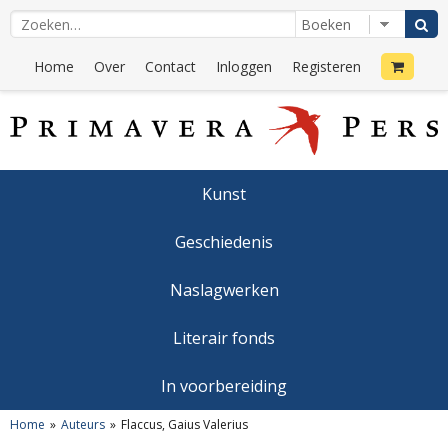
Home
Over
Contact
Inloggen
Registeren
Kunst
Geschiedenis
Naslagwerken
Literair fonds
In voorbereiding
Home
Auteurs
Flaccus, Gaius Valerius