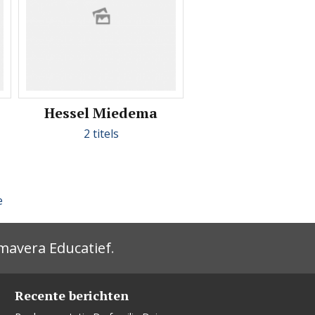
Hessel Miedema
2 titels
e
mavera Educatief
.
Recente berichten