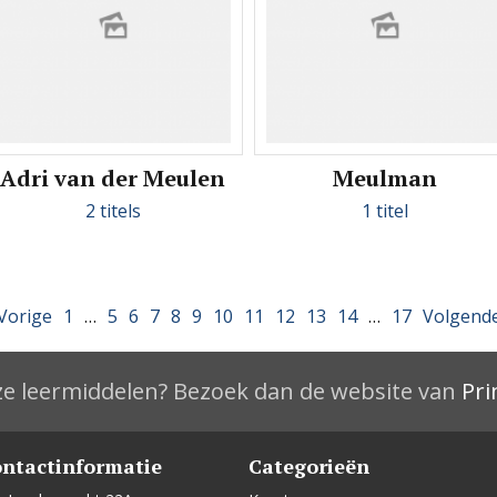
Adri van der Meulen
Meulman
2 titels
1 titel
Vorige
1
…
5
6
7
8
9
10
11
12
13
14
…
17
Volgend
e leermiddelen? Bezoek dan de website van
Pri
ntactinformatie
Categorieën