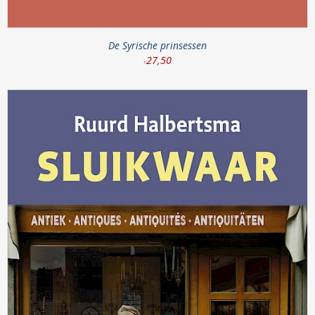
De Syrische prinsessen
27
,
50
€