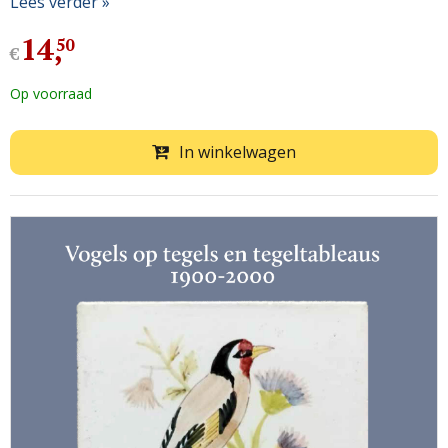
Lees verder »
14
,
50
€
Op voorraad
In winkelwagen