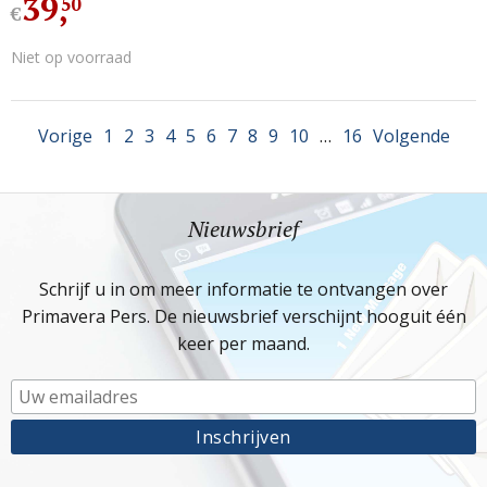
39
,
50
€
Niet op voorraad
Vorige
1
2
3
4
5
6
7
8
9
10
…
16
Volgende
Nieuwsbrief
Schrijf u in om meer informatie te ontvangen over
Primavera Pers. De nieuwsbrief verschijnt hooguit één
keer per maand.