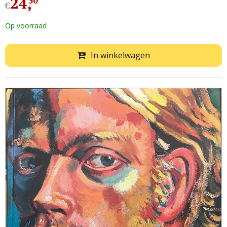
24
,
50
€
Op voorraad
In winkelwagen