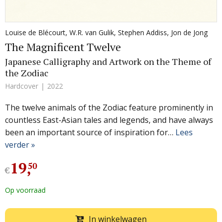
Louise de Blécourt
,
W.R. van Gulik
,
Stephen Addiss
,
Jon de Jong
The Magnificent Twelve
Japanese Calligraphy and Artwork on the Theme of
the Zodiac
Hardcover
2022
The twelve animals of the Zodiac feature prominently in
countless East-Asian tales and legends, and have always
been an important source of inspiration for…
Lees
verder »
19
,
50
€
Op voorraad
In winkelwagen