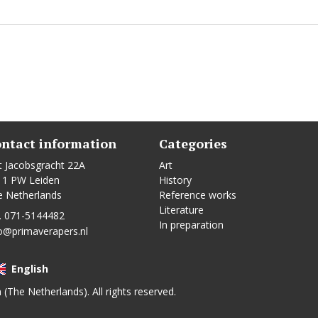
ntact information
Categories
t Jacobsgracht 22A
Art
11 PW Leiden
History
e Netherlands
Reference works
Literature
. 071-5144482
In preparation
o@primaverapers.nl
English
n (The Netherlands). All rights reserved.