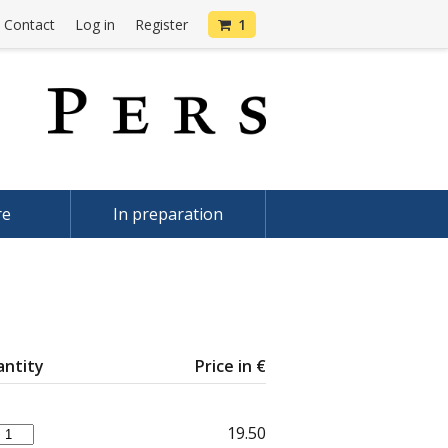
Contact
Log in
Register
1
re
In preparation
ntity
Price in €
19.50