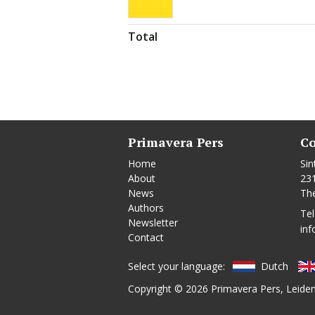
Total
Primavera Pers
Co
Home
Sin
About
23
News
Th
Authors
Tel
Newsletter
inf
Contact
Select your language:
Dutch
Copyright © 2026
Primavera Pers
, Leide