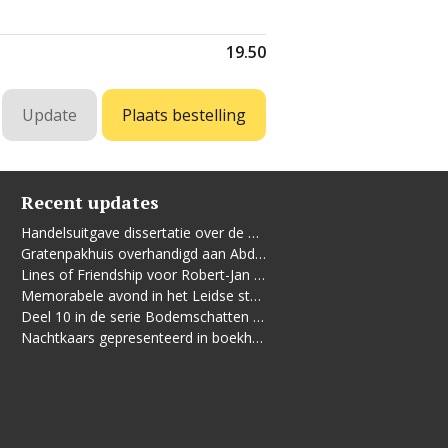
19.50
Recent updates
Handelsuitgave dissertatie over de Leidse vrouwenbeweging
Gratenpakhuis overhandigd aan Abdelhaq Jermoumi
Lines of Friendship voor Robert-Jan te Rijdt
Memorabele avond in het Leidse stadhuis
Deel 10 in de serie Bodemschatten en Bouwgeheimen verschenen
Nachtkaars gepresenteerd in boekhandel De Kler