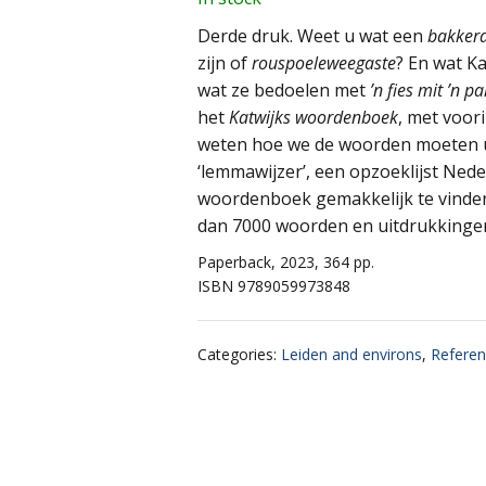
Derde druk. Weet u wat een
bakker
zijn of
rouspoeleweegaste
? En wat Ka
wat ze bedoelen met
’n fies mit ’n 
het
Katwijks woordenboek
, met voor
weten hoe we de woorden moeten u
‘lemmawijzer’, een opzoeklijst Ned
woordenboek gemakkelijk te vinden
dan 7000 woorden en uitdrukkinge
Paperback, 2023, 364 pp.
ISBN 9789059973848
Categories
:
Leiden and environs
,
Referen