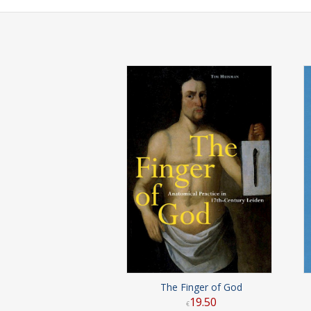
The Finger of God
19
.
50
€