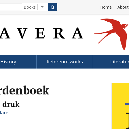
Home
About
History
Reference works
Literatu
rdenboek
 druk
Marel