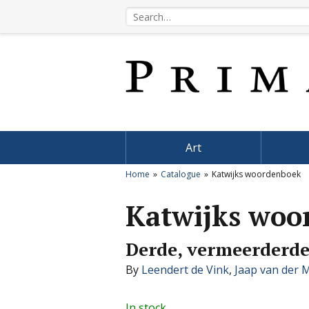
Art
Home
Catalogue
Katwijks woordenboek
Katwijks woo
Derde, vermeerderde
By
Leendert de Vink
,
Jaap van der 
In stock