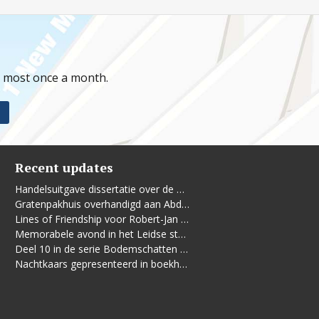
t most once a month.
Recent updates
Handelsuitgave dissertatie over de Leidse vrouwenbeweging
Gratenpakhuis overhandigd aan Abdelhaq Jermoumi
Lines of Friendship voor Robert-Jan te Rijdt
Memorabele avond in het Leidse stadhuis
Deel 10 in de serie Bodemschatten en Bouwgeheimen verschenen
Nachtkaars gepresenteerd in boekhandel De Kler