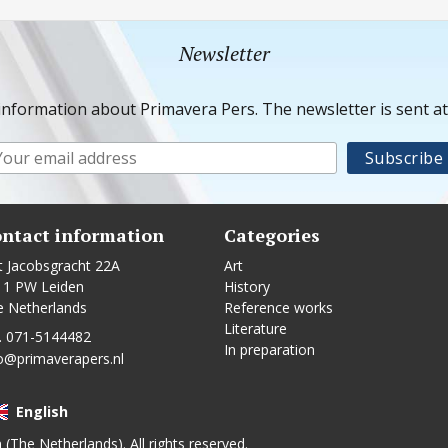
Newsletter
information about Primavera Pers. The newsletter is sent a
ntact information
Categories
t Jacobsgracht 22A
Art
11 PW Leiden
History
e Netherlands
Reference works
Literature
. 071-5144482
In preparation
o@primaverapers.nl
English
n (The Netherlands). All rights reserved.