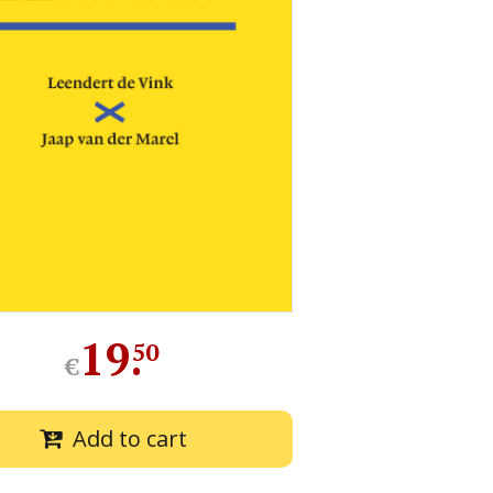
19
.
50
€
Add to cart