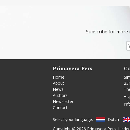
Subscribe for more 
Primavera Pers
Co
Home
Sin
About
23
News
Th
Authors
Tel
Newsletter
inf
Contact
Select your language:
Dutch
Copyright © 2026
Primavera Pers
, Leide