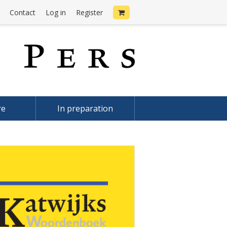
Contact
Log in
Register
re
In preparation