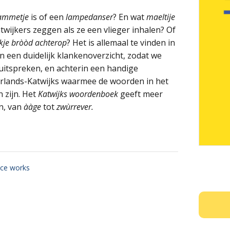
ammetje
is of een
lampedanser
? En wat
maeltije
twijkers zeggen als ze een vlieger inhalen? Of
pakje bròòd achterop
? Het is allemaal te vinden in
in een duidelijk klankenoverzicht, zodat we
itspreken, en achterin een handige
erlands-Katwijks waarmee de woorden in het
 zijn. Het
Katwijks woordenboek
geeft meer
n, van
ààge
tot
zwùrrever.
ce works