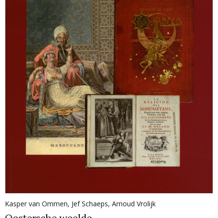
Kasper van Ommen
,
Jef Schaeps
,
Arnoud Vrolijk
Oostersche weelde