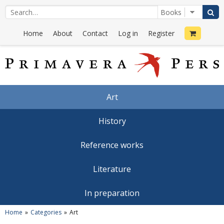
Home
About
Contact
Log in
Register
Art
History
Reference works
Literature
In preparation
Home
Categories
Art