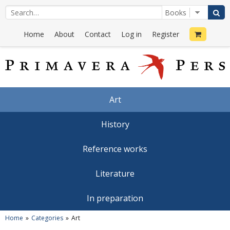
Home
About
Contact
Log in
Register
Art
History
Reference works
Literature
In preparation
Home
Categories
Art