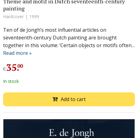
Theme and motif in Dutch seventeenth-century
painting
Hardcover
1999
Ten of de Jongh’s most influential articles on
seventeenth-century Dutch painting are brought
together in this volume: ‘Certain objects or motifs often…
Read more »
35
.
00
€
In stock
Add to cart