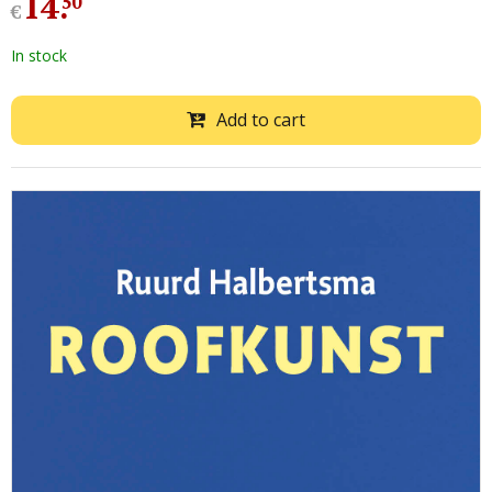
14
.
50
€
In stock
Add to cart