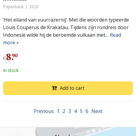
Paperback
2020
‘Het eiland van vuurrazernij’. Met die woorden typeerde
Louis Couperus de Krakatau. Tijdens zijn rondreis door
Indonesië wilde hij de beroemde vulkaan met…
Read
more »
8
.
90
€
In stock
Add to cart
Previous
1
2
3
4
5
6
Next