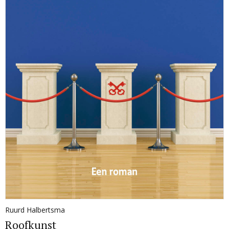
Ruurd Halbertsma
Roofkunst