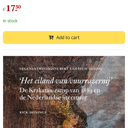
17
.
50
€
In stock
Add to cart