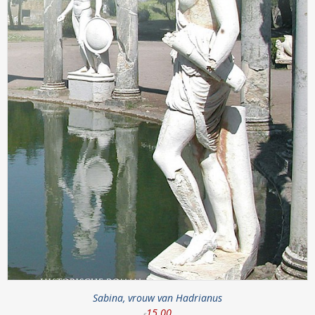
Sabina, vrouw van Hadrianus
15
.
00
€