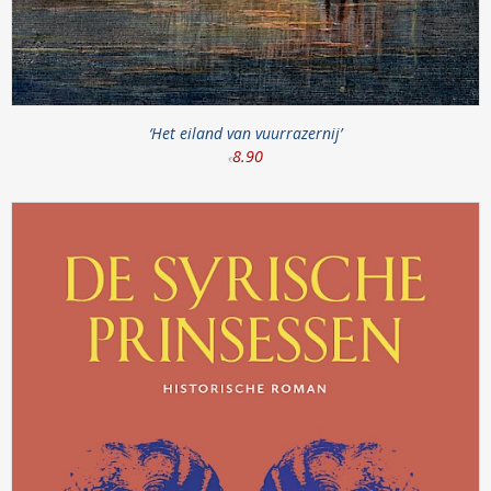
‘Het eiland van vuurrazernij’
8
.
90
€