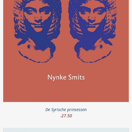
De Syrische prinsessen
27
.
50
€