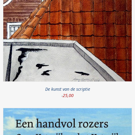
De kunst van de scriptie
25
,
00
€