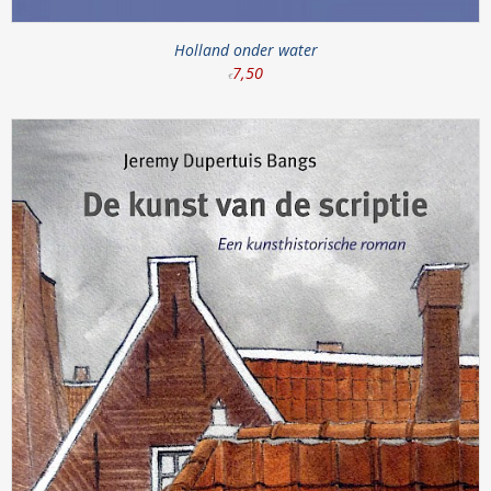
Holland onder water
7
,
50
€