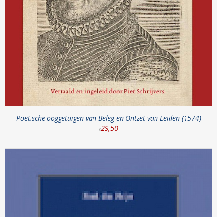
Poëtische ooggetuigen van Beleg en Ontzet van Leiden (1574)
29
,
50
€