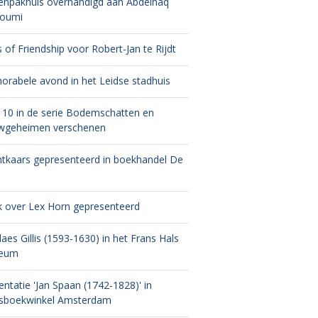
enpakhuis overhandigd aan Abdelhaq
moumi
s of Friendship voor Robert-Jan te Rijdt
rabele avond in het Leidse stadhuis
 10 in de serie Bodemschatten en
wgeheimen verschenen
tkaars gepresenteerd in boekhandel De
 over Lex Horn gepresenteerd
laes Gillis (1593-1630) in het Frans Hals
eum
entatie 'Jan Spaan (1742-1828)' in
sboekwinkel Amsterdam