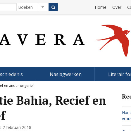
Home
Over
C
schiedenis
Naslagwerken
Literair f
ef en ander ongerief
ie Bahia, Recief en
Re
f
Hand
vro
p
2 februari 2018