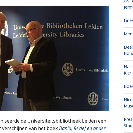
Grat
Jer
Line
Memo
Deel
Bou
Nach
Kler
Boek
Nico
Mus
Pres
iseerde de Universiteitsbibliotheek Leiden een
Stad
 verschijnen van het boek
Bahia, Recief en ander