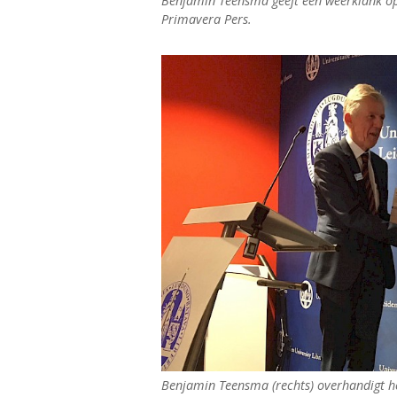
Benjamin Teensma geeft een weerklank op 
Primavera Pers.
Benjamin Teensma (rechts) overhandigt h