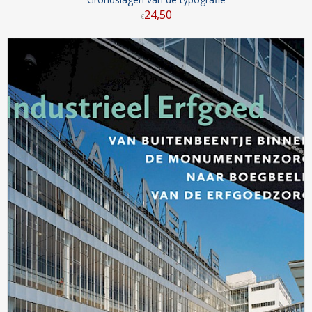
24
,
50
€