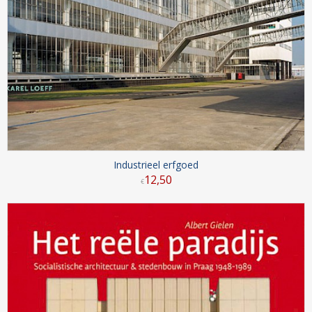
Industrieel erfgoed
12
,
50
€