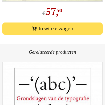
57
,
50
€
In winkelwagen
Gerelateerde producten