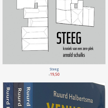
Steeg
19
,
50
€