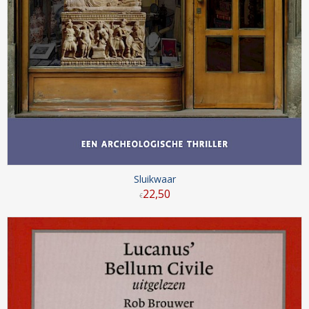
Sluikwaar
22
,
50
€