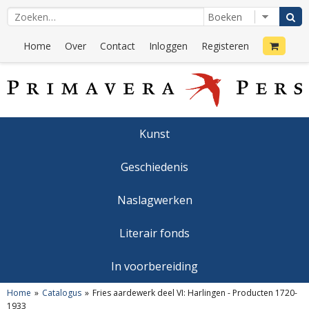
Home
Over
Contact
Inloggen
Registeren
Kunst
Geschiedenis
Naslagwerken
Literair fonds
In voorbereiding
Home
Catalogus
Fries aardewerk deel VI: Harlingen - Producten 1720-
1933