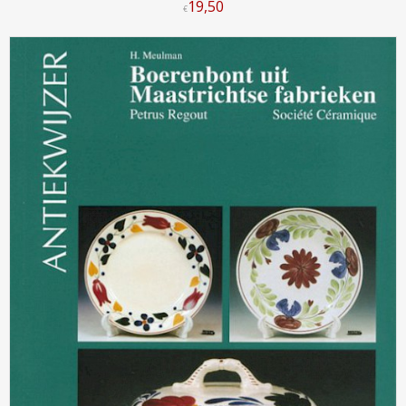
19
,
50
€