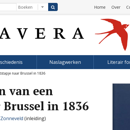
Home
Over
C
schiedenis
Naslagwerken
Literair f
tstapje naar Brussel in 1836
n van een
r Brussel in 1836
 Zonneveld
(inleiding)