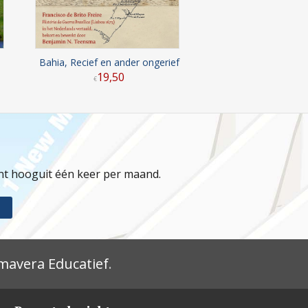
Bahia, Recief en ander ongerief
19
,
50
€
jnt hooguit één keer per maand.
mavera Educatief
.