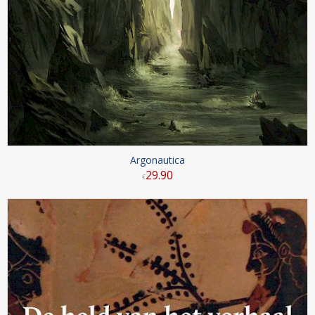
Argonautica
29
.
90
€