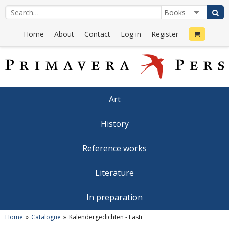
Home
About
Contact
Log in
Register
Art
History
Reference works
Literature
In preparation
Home
Catalogue
Kalendergedichten - Fasti