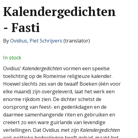
Kalendergedichten
- Fasti
By
Ovidius
,
Piet Schrijvers
(translator)
In stock
Ovidius’
Kalendergedichten
vormen een speelse
toelichting op de Romeinse religieuze kalender.
Hoewel slechts zes van de twaalf Boeken (één voor
elke maand) zijn overgeleverd, laat het werk een
enorme rijkdom zien. De dichter schetst de
oorsprong van feest- en gedenkdagen en de
daarmee samenhangende riten en gebruiken en
creëert zo een ware guirlande van levendige
vertellingen. Dat Ovidius met zijn
Kalendergedichten
ook politieke bedoelingen heeft gehad, maakt het