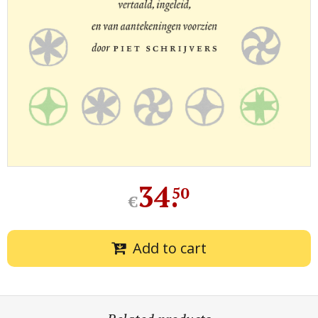
34
.
50
€
Add to cart