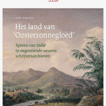
25
,
00
€