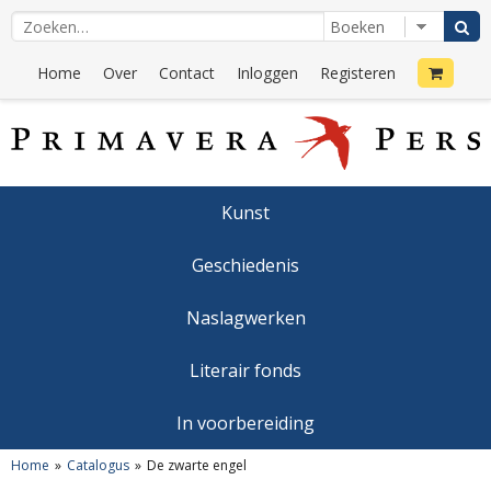
Home
Over
Contact
Inloggen
Registeren
Kunst
Geschiedenis
Naslagwerken
Literair fonds
In voorbereiding
Home
Catalogus
De zwarte engel