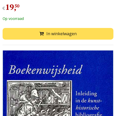
19
,
50
€
Op voorraad
In winkelwagen