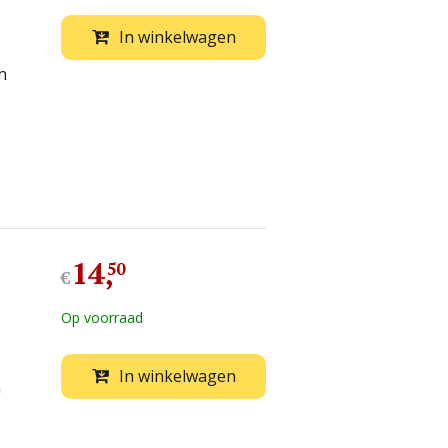
In winkelwagen
n
14
,
50
€
Op voorraad
In winkelwagen
n