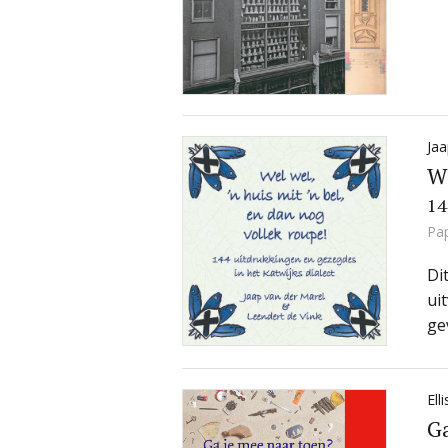
Jaa
We
14
Pa
Di
ui
ge
Ell
Ga