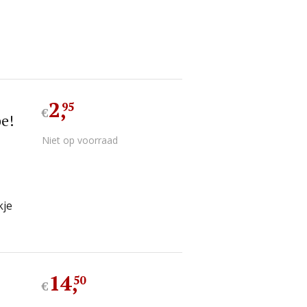
2
,
95
€
pe!
Niet op voorraad
kje
14
,
50
€