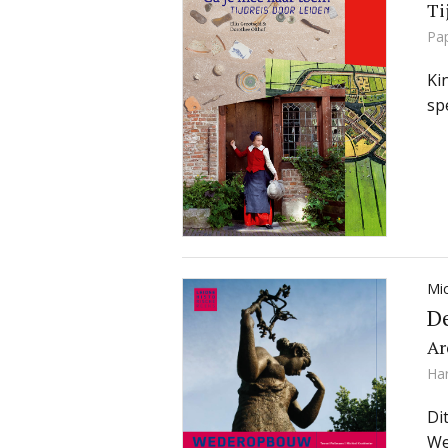
Ti
Pa
Ki
sp
Mic
D
Ar
Ha
Di
We