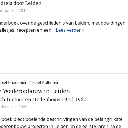
jdreis door Leiden
perback
2010
nderboek over de geschiedenis van Leiden, met doe-dingen,
elletjes, recepten en een…
Lees verder »
hiel Kruidenier
,
Tessel Pollmann
e Wederopbouw in Leiden
chitectuur en stedenbouw 1945-1960
rdcover
2009
t boek biedt boeiende beschrijvingen van de belangrijkste
deropbouw-projecten in Leiden. In de eerste jaren na de