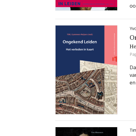
oo
Yv
O
He
Pa
Da
va
en
Ti