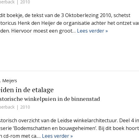
perback
2010
 dit boekje, de tekst van de 3 Oktoberlezing 2010, schetst
storicus Henk den Heijer de organisatie achter het ontzet va
iden. Hiervoor moest een groot…
Lees verder »
. Meijers
iden in de etalage
storische winkelpuien in de binnenstad
perback
2010
storisch overzicht van de Leidse winkelarchitectuur. Deel 4 i
 serie ‘Bodemschatten en bouwgeheimen’. Bij dit boek hoort
n cd-rom met ca.…
Lees verder »