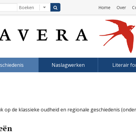
Home
Over
C
schiedenis
Naslagwerken
Literair f
druk op de klassieke oudheid en regionale geschiedenis (ond
ieën