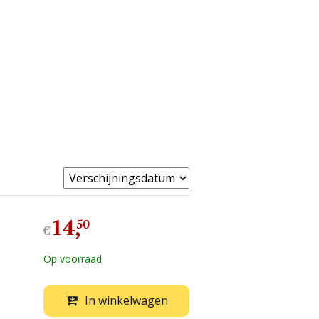
14
,
50
€
Op voorraad
In winkelwagen