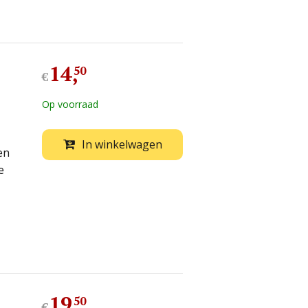
14
,
50
€
Op voorraad
In winkelwagen
en
e
19
,
50
€