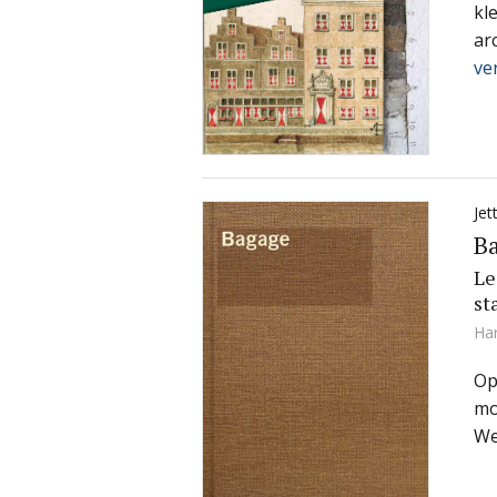
kl
ar
ve
Jet
B
Le
st
Ha
Op
mo
We