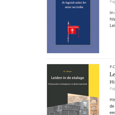
Pa
In
hi
Le
P.C
Le
Hi
Pa
Hi
de
ee