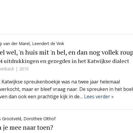
p van der Marel
,
Leendert de Vink
l wel, 'n huis mit 'n bel, en dan nog vollek rou
4 uitdrukkingen en gezegdes in het Katwijkse dialect
perback
2010
t Katwijkse spreukenboekje was na twee jaar helemaal
tverkocht, maar er bleef vraag naar. De spreuken in het boe
ven dan ook een prachtige kijk in de…
Lees verder »
is Grootveld
,
Dorothee Olthof
 je mee naar toen?