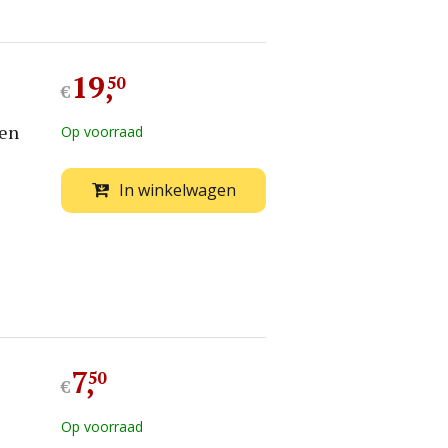
19
,
50
€
 en
Op voorraad
In winkelwagen
7
,
50
€
Op voorraad