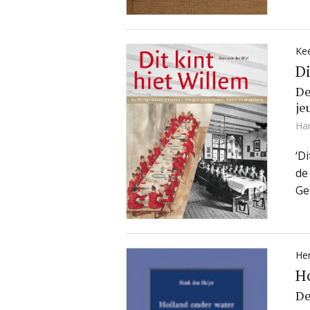
Kee
Di
De
je
Ha
‘D
de
Ge
Hen
Ho
De