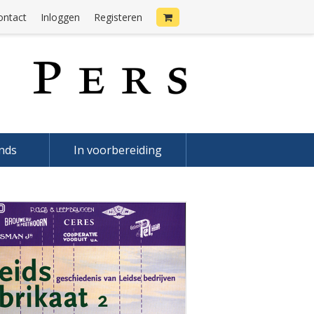
ontact
Inloggen
Registeren
onds
In voorbereiding