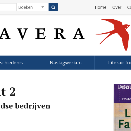
Home
Over
C
schiedenis
Naslagwerken
Literair f
t 2
idse bedrijven