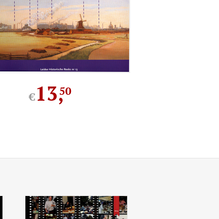
13
,
50
€