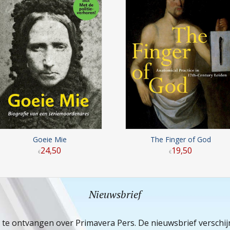
Goeie Mie
The Finger of God
24
,
50
19
,
50
€
€
Nieuwsbrief
e te ontvangen over Primavera Pers. De nieuwsbrief verschi