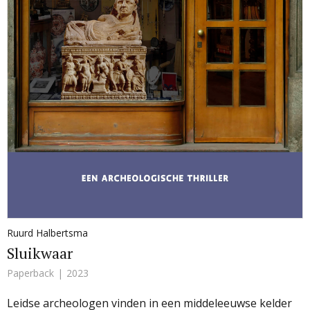
Ruurd Halbertsma
Sluikwaar
Paperback
2023
Leidse archeologen vinden in een middeleeuwse kelder