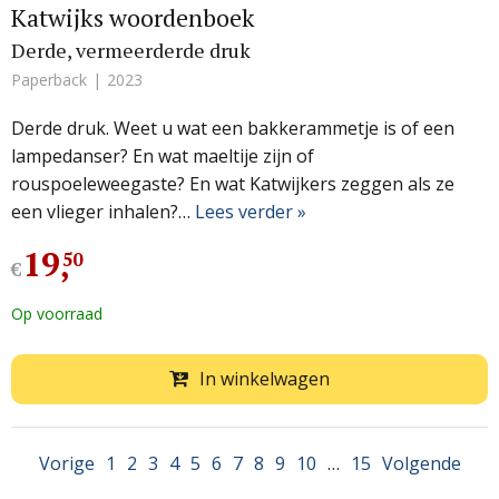
Katwijks woordenboek
Derde, vermeerderde druk
Paperback
2023
Derde druk. Weet u wat een bakkerammetje is of een
lampedanser? En wat maeltije zijn of
rouspoeleweegaste? En wat Katwijkers zeggen als ze
een vlieger inhalen?…
Lees verder »
19
,
50
€
Op voorraad
In winkelwagen
Vorige
1
2
3
4
5
6
7
8
9
10
…
15
Volgende