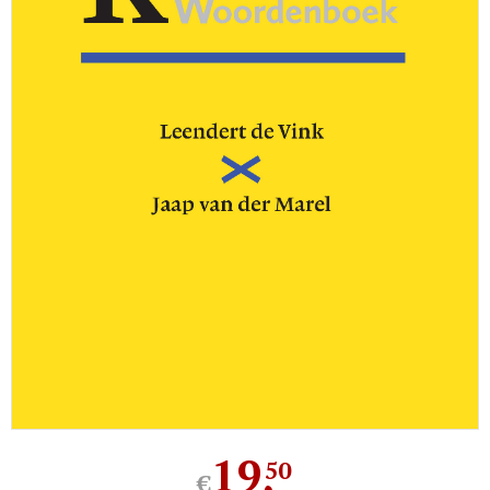
19
,
50
€