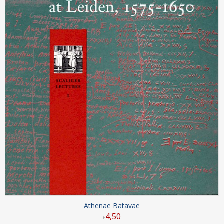
Athenae Batavae
4
,
50
€