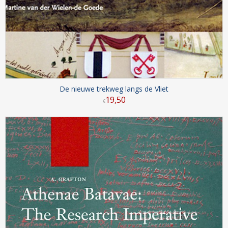
De nieuwe trekweg langs de Vliet
19
,
50
€