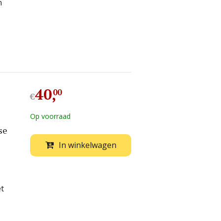
n
40
,
00
€
Op voorraad
se
In winkelwagen
et