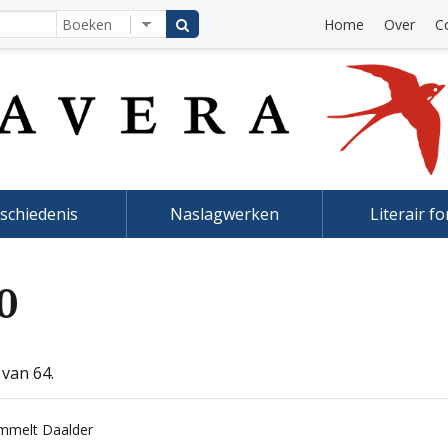
Home
Over
C
schiedenis
Naslagwerken
Literair f
0
 van 64.
mmelt Daalder