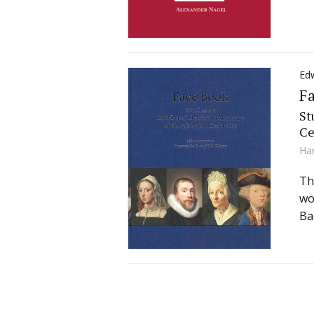
Edw
F
St
Ce
Ha
Th
wo
Ba