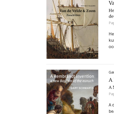
Va
He
de
Pa
He
ku
oo
Ga
A
A 
Pa
A 
be