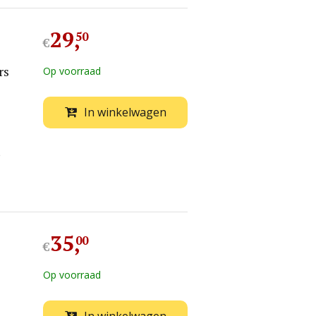
29
,
50
€
rs
Op voorraad
In winkelwagen
e
35
,
00
€
Op voorraad