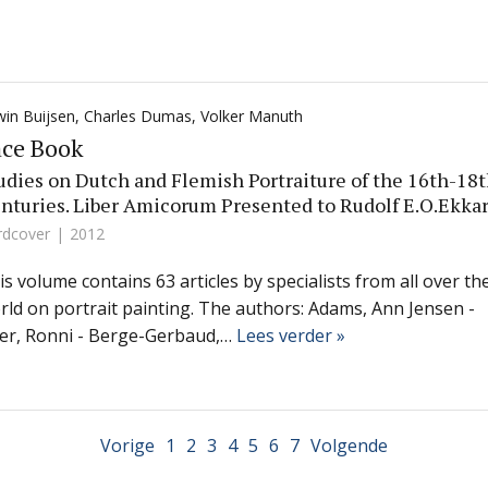
in Buijsen
,
Charles Dumas
,
Volker Manuth
ace Book
udies on Dutch and Flemish Portraiture of the 16th-18
nturies. Liber Amicorum Presented to Rudolf E.O.Ekkar
rdcover
2012
is volume contains 63 articles by specialists from all over th
rld on portrait painting. The authors: Adams, Ann Jensen -
er, Ronni - Berge-Gerbaud,…
Lees verder »
Vorige
1
2
3
4
5
6
7
Volgende