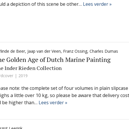
uld a depiction of this scene be other…
Lees verder »
linde de Beer
,
Jaap van der Veen
,
Franz Ossing
,
Charles Dumas
e Golden Age of Dutch Marine Painting
e Inder Rieden Collection
rdcover
2019
ease note: the complete set of four volumes in plain slipcase
ighs a little over 10 kg, so please be aware that delivery cos
ll be higher than…
Lees verder »
rgot Leerink