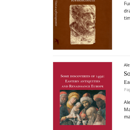
Fu
dr
ti
Al
So
Ea
Pa
Al
Ma
ma