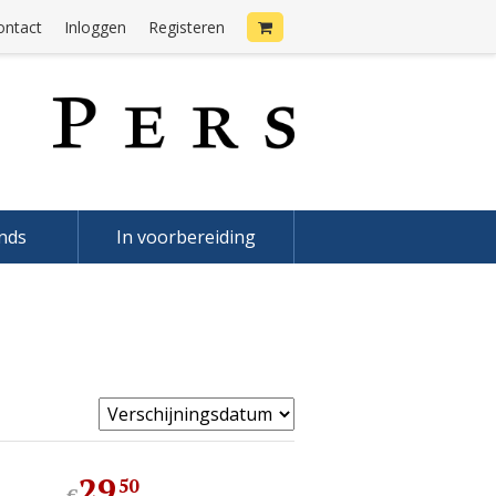
ontact
Inloggen
Registeren
onds
In voorbereiding
29
,
50