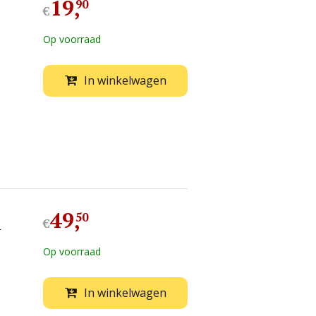
19
,
90
€
Op voorraad
In winkelwagen
49
,
50
€
y
Op voorraad
In winkelwagen