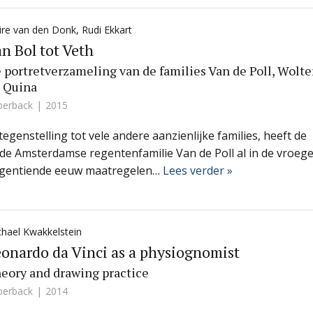
ire van den Donk
,
Rudi Ekkart
n Bol tot Veth
 portretverzameling van de families Van de Poll, Wolte
 Quina
perback
2015
 tegenstelling tot vele andere aanzienlijke families, heeft de
de Amsterdamse regentenfamilie Van de Poll al in de vroeg
gentiende eeuw maatregelen…
Lees verder »
hael Kwakkelstein
onardo da Vinci as a physiognomist
eory and drawing practice
perback
2014