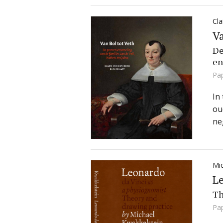
Cla
Va
De
en
Pa
In
ou
ne
Mic
Le
Th
Pa