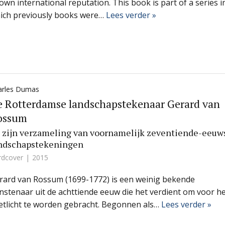
own international reputation. This book is part of a series i
ich previously books were…
Lees verder »
arles Dumas
 Rotterdamse landschapstekenaar Gerard van
ossum
 zijn verzameling van voornamelijk zeventiende-eeuw
ndschapstekeningen
rdcover
2015
rard van Rossum (1699-1772) is een weinig bekende
nstenaar uit de achttiende eeuw die het verdient om voor h
etlicht te worden gebracht. Begonnen als…
Lees verder »