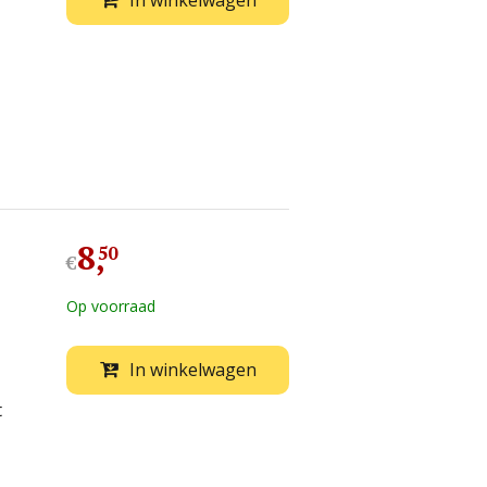
In winkelwagen
8
,
50
€
Op voorraad
In winkelwagen
t