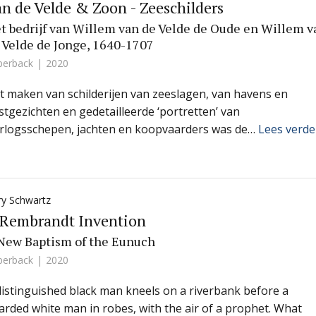
n de Velde & Zoon - Zeeschilders
t bedrijf van Willem van de Velde de Oude en Willem v
 Velde de Jonge, 1640-1707
perback
2020
t maken van schilderijen van zeeslagen, van havens en
stgezichten en gedetailleerde ‘portretten’ van
rlogsschepen, jachten en koopvaarders was de…
Lees verde
ry Schwartz
 Rembrandt Invention
New Baptism of the Eunuch
perback
2020
distinguished black man kneels on a riverbank before a
arded white man in robes, with the air of a prophet. What