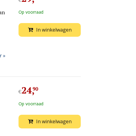
€
an
Op voorraad
In winkelwagen
r »
24
,
90
€
Op voorraad
In winkelwagen