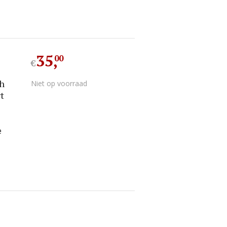
35
,
00
€
th
Niet op voorraad
t
e