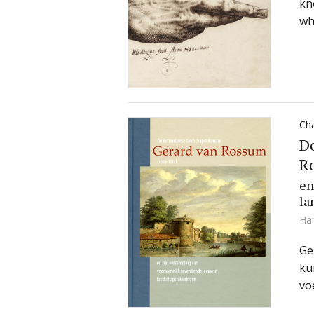
kn
wh
Ch
De
R
en
la
Ha
Ge
ku
vo