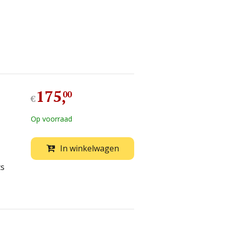
175
,
00
€
Op voorraad
In winkelwagen
ts