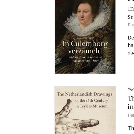
I
Sc
Pa
De
ha
da
Yvo
Th
in
Ha
Th