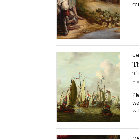
co
Ger
Th
Th
Ha
Pl
we
wi
Ma