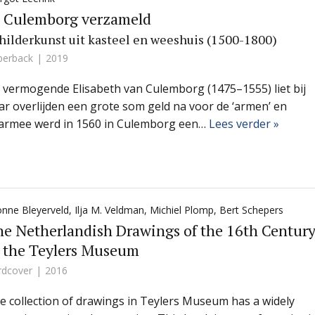
n Culemborg verzameld
hilderkunst uit kasteel en weeshuis (1500-1800)
perback
2019
 vermogende Elisabeth van Culemborg (1475–1555) liet bij
ar overlijden een grote som geld na voor de ‘armen’ en
armee werd in 1560 in Culemborg een…
Lees verder »
nne Bleyerveld
,
Ilja M. Veldman
,
Michiel Plomp
,
Bert Schepers
e Netherlandish Drawings of the 16th Centur
 the Teylers Museum
rdcover
2016
e collection of drawings in Teylers Museum has a widely