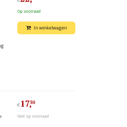
€
Op voorraad
In winkelwagen
ng
17
,
50
€
e
Niet op voorraad