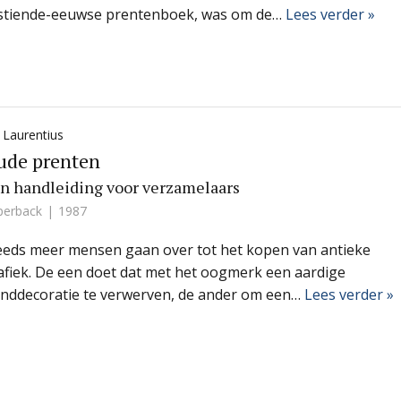
stiende-eeuwse prentenboek, was om de…
Lees verder »
 Laurentius
ude prenten
n handleiding voor verzamelaars
perback
1987
eeds meer mensen gaan over tot het kopen van antieke
afiek. De een doet dat met het oogmerk een aardige
nddecoratie te verwerven, de ander om een…
Lees verder »