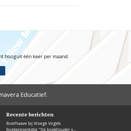
jnt hooguit één keer per maand.
mavera Educatief
.
Recente berichten
Boerhaave bij Vroege Vogels
Boekpresentatie "De boekhouder van La Calzada"