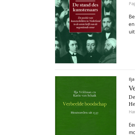
Pa
Be
en
ui
Ilj
V
De
He
Ha
Ee
mo