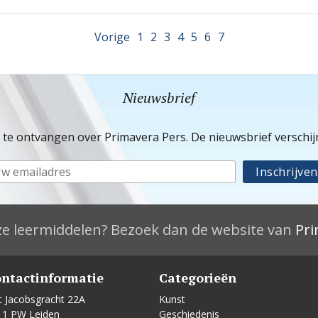
Vorige
1
2
3
4
5
6
7
Nieuwsbrief
e te ontvangen over Primavera Pers. De nieuwsbrief verschi
e leermiddelen? Bezoek dan de website van
Pri
ntactinformatie
Categorieën
t Jacobsgracht 22A
Kunst
11 PW Leiden
Geschiedenis