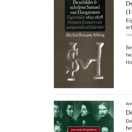
De
(
Ei
sc
Ha
Be
he
Ho
An
De
De
he