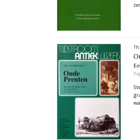
ze
Th.
O
Ee
Pa
St
gr
wa