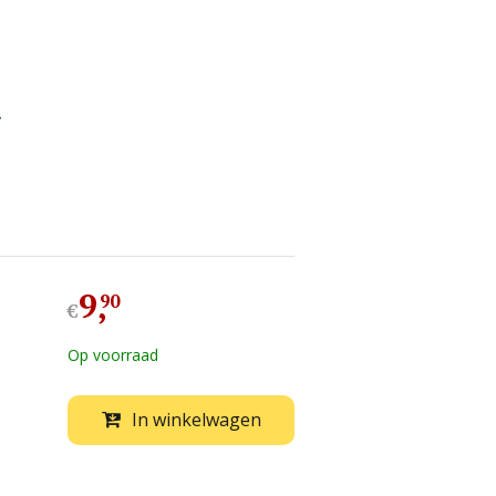
»
9
,
90
€
Op voorraad
In winkelwagen