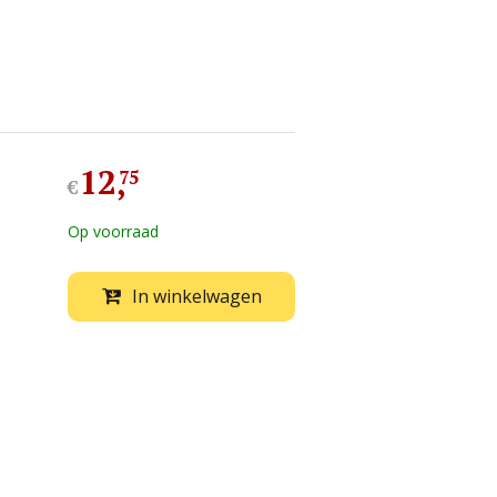
12
,
75
€
Op voorraad
In winkelwagen