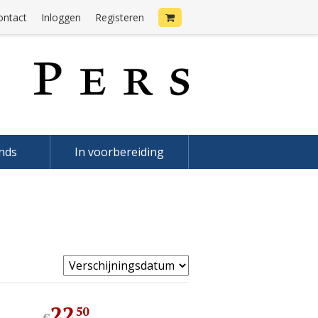
ontact
Inloggen
Registeren
onds
In voorbereiding
22
,
50