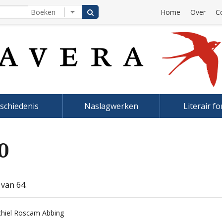
Home
Over
C
schiedenis
Naslagwerken
Literair f
0
 van 64.
chiel Roscam Abbing