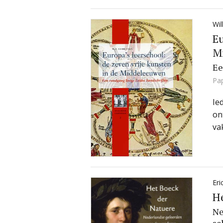
Wil
Eu
M
Ee
Pa
Ie
on
va
Eri
He
Ne