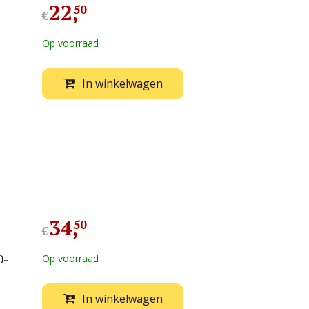
22
,
50
€
Op voorraad
In winkelwagen
34
,
50
€
0-
Op voorraad
In winkelwagen