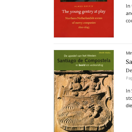
In
an
co
Mir
Sa
De
Pa
In
st
di