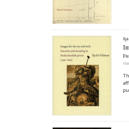
Ilj
Im
Fu
Ha
Th
af
pur