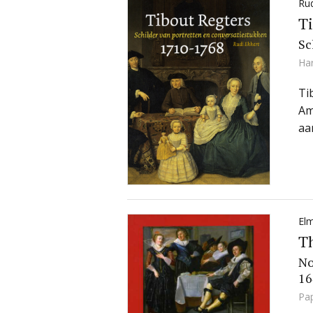
Rud
Ti
Sc
Ha
Ti
Am
aa
Elm
Th
No
16
Pa