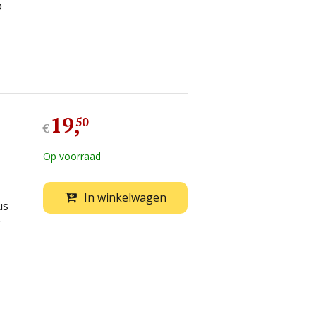
o
19
,
50
€
Op voorraad
In winkelwagen
us