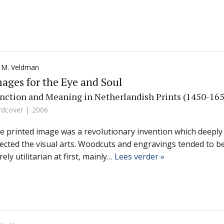
a M. Veldman
ages for the Eye and Soul
nction and Meaning in Netherlandish Prints (1450-16
rdcover
2006
e printed image was a revolutionary invention which deeply
fected the visual arts. Woodcuts and engravings tended to b
ely utilitarian at first, mainly…
Lees verder »