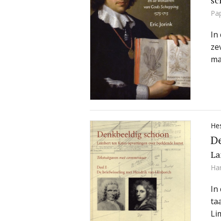
sc
Pa
In
ze
ma
He
D
La
Ha
In
ta
Li