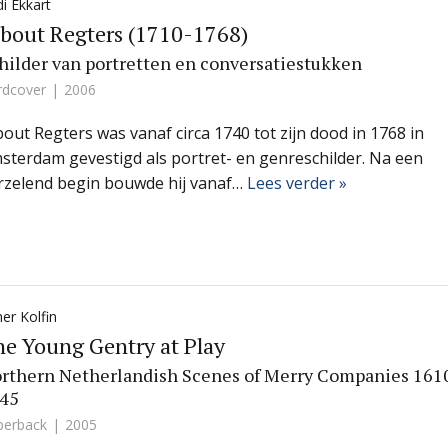
i Ekkart
bout Regters (1710-1768)
hilder van portretten en conversatiestukken
rdcover
2006
bout Regters was vanaf circa 1740 tot zijn dood in 1768 in
sterdam gevestigd als portret- en genreschilder. Na een
rzelend begin bouwde hij vanaf…
Lees verder »
er Kolfin
e Young Gentry at Play
rthern Netherlandish Scenes of Merry Companies 161
45
perback
2005