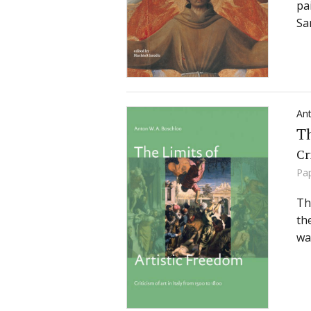
pa
Sa
An
Th
Cr
Pa
Th
th
wa