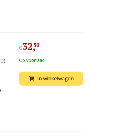
32
,
50
€
50)
Op voorraad
In winkelwagen
e