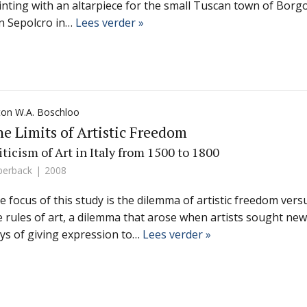
inting with an altarpiece for the small Tuscan town of Borg
n Sepolcro in…
Lees verder »
ton W.A. Boschloo
e Limits of Artistic Freedom
iticism of Art in Italy from 1500 to 1800
perback
2008
e focus of this study is the dilemma of artistic freedom vers
e rules of art, a dilemma that arose when artists sought new
ys of giving expression to…
Lees verder »