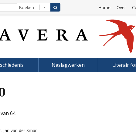
Home
Over
C
schiedenis
Naslagwerken
Literair f
0
 van 64.
t Jan van der Sman