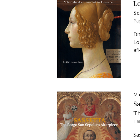
L
Sc
Pa
Di
Lo
af
Mac
Sa
Th
Ha
Sa