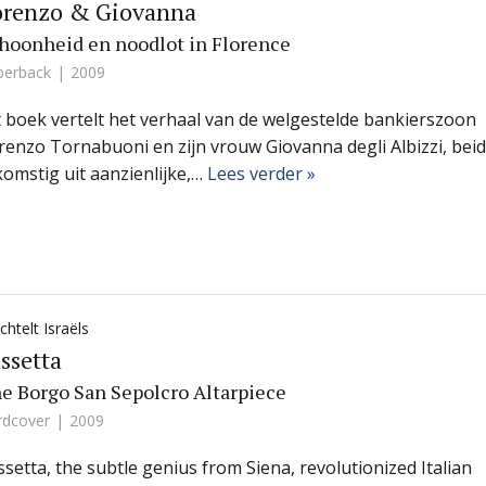
orenzo & Giovanna
hoonheid en noodlot in Florence
perback
2009
t boek vertelt het verhaal van de welgestelde bankierszoon
renzo Tornabuoni en zijn vrouw Giovanna degli Albizzi, bei
komstig uit aanzienlijke,…
Lees verder »
htelt Israëls
ssetta
e Borgo San Sepolcro Altarpiece
rdcover
2009
ssetta, the subtle genius from Siena, revolutionized Italian