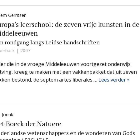
lem Gerritsen
ropa's leerschool: de zeven vrije kunsten in de
iddeleeuwen
n rondgang langs Leidse handschriften
perback
2007
der die in de vroege Middeleeuwen voortgezet onderwijs
tving, kreeg te maken met een vakkenpakket dat uit zeven
kken bestond, de septem artes liberales,…
Lees verder »
c Jorink
t Boeck der Natuere
derlandse wetenschappers en de wonderen van Gods