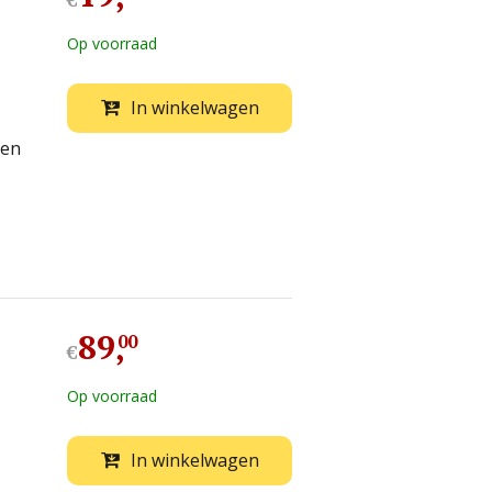
€
Op voorraad
In winkelwagen
den
89
,
00
€
Op voorraad
In winkelwagen