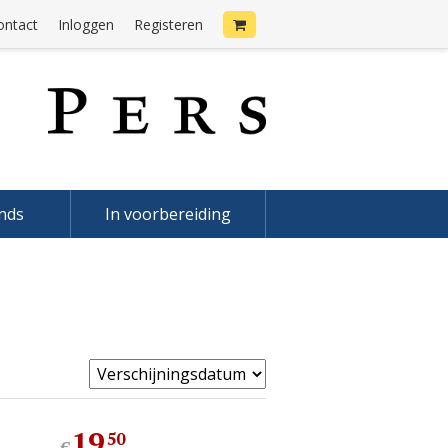
ontact
Inloggen
Registeren
onds
In voorbereiding
19
,
50