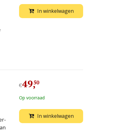
In winkelwagen
e
49
,
50
€
Op voorraad
In winkelwagen
er-
van