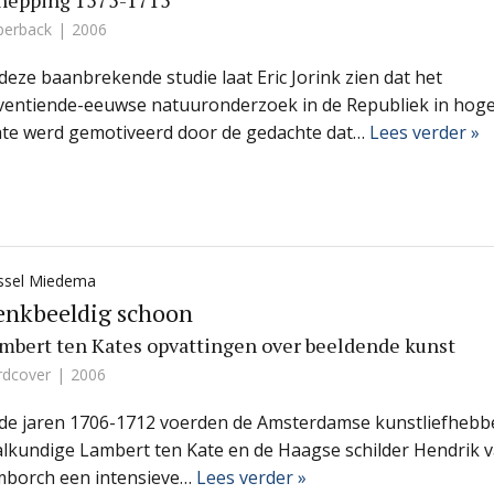
hepping 1575-1715
perback
2006
 deze baanbrekende studie laat Eric Jorink zien dat het
ventiende-eeuwse natuuronderzoek in de Republiek in hog
te werd gemotiveerd door de gedachte dat…
Lees verder »
ssel Miedema
enkbeeldig schoon
mbert ten Kates opvattingen over beeldende kunst
rdcover
2006
 de jaren 1706-1712 voerden de Amsterdamse kunstliefhebb
alkundige Lambert ten Kate en de Haagse schilder Hendrik 
mborch een intensieve…
Lees verder »