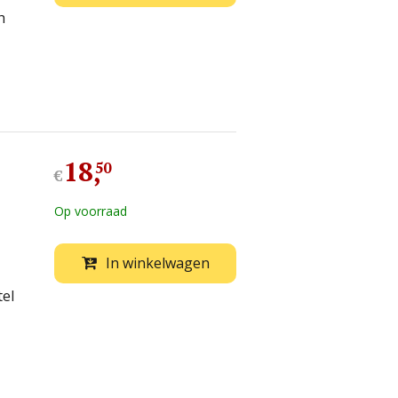
h
18
,
50
€
Op voorraad
In winkelwagen
tel