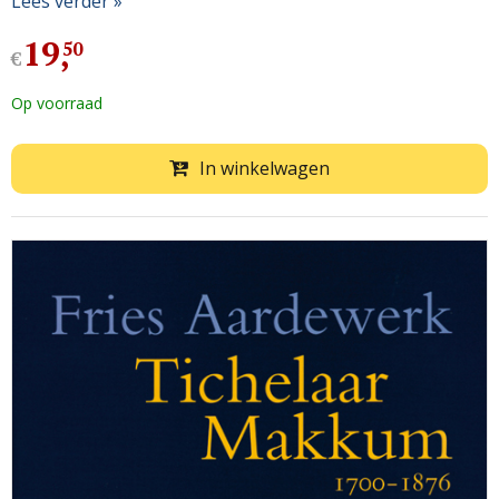
Lees verder »
19
,
50
€
Op voorraad
In winkelwagen