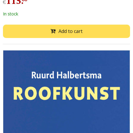
115
.
€
In stock
Add to cart