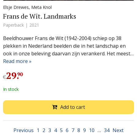
Elsje Drewes
,
Meta Knol
Frans de Wit. Landmarks
Paperback
2021
Beeldhouwer Frans de Wit (1942-2004) schiep op 38
plekken in Nederland beelden die in het landschap en
ook in onze beleving daarvan zijn verankerd. Het meest…
Read more »
29
.
90
€
In stock
Add to cart
Previous
1
2
3
4
5
6
7
8
9
10
…
34
Next