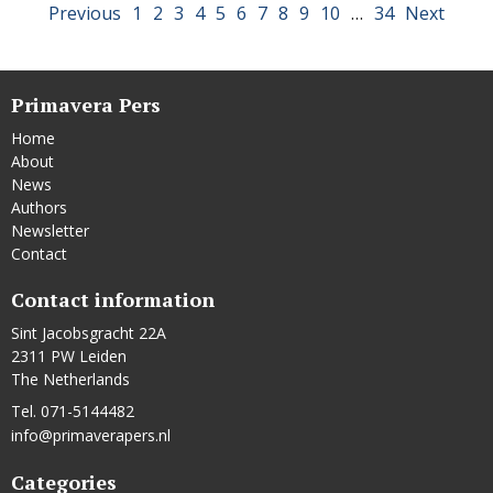
Previous
1
2
3
4
5
6
7
8
9
10
…
34
Next
Primavera Pers
Home
About
News
Authors
Newsletter
Contact
Contact information
Sint Jacobsgracht 22A
2311 PW Leiden
The Netherlands
Tel. 071-5144482
info@primaverapers.nl
Categories