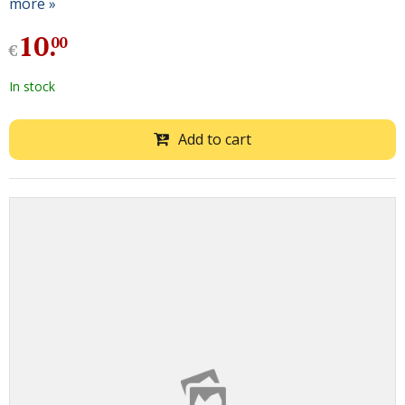
more »
10
.
00
€
In stock
Add to cart