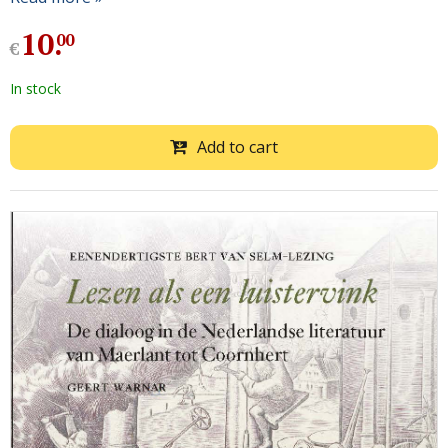
10
.
00
€
In stock
Add to cart