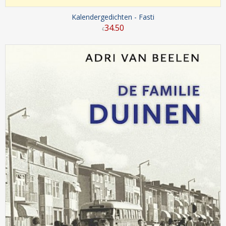
Kalendergedichten - Fasti
34
.
50
€