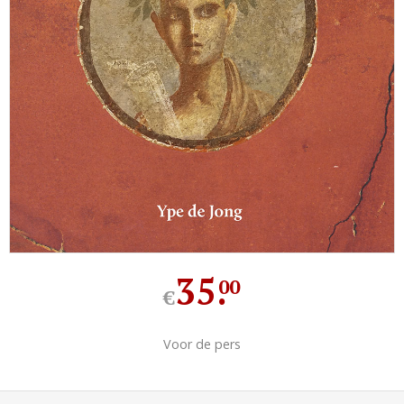
35
.
00
€
Voor de pers