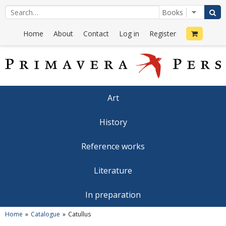
Home
About
Contact
Log in
Register
Art
History
Reference works
Literature
In preparation
Home
Catalogue
Catullus