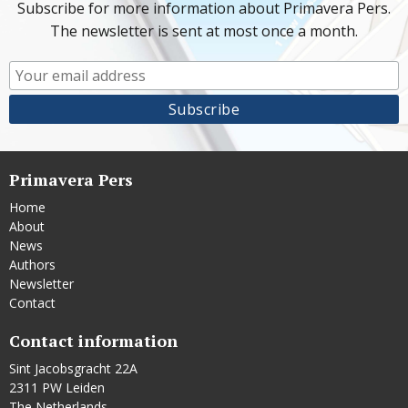
Subscribe for more information about Primavera Pers.
The newsletter is sent at most once a month.
Primavera Pers
Home
About
News
Authors
Newsletter
Contact
Contact information
Sint Jacobsgracht 22A
2311 PW Leiden
The Netherlands