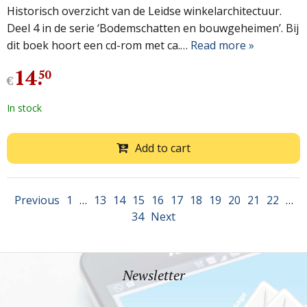
Historisch overzicht van de Leidse winkelarchitectuur.
Deel 4 in de serie ‘Bodemschatten en bouwgeheimen’. Bij
dit boek hoort een cd-rom met ca.…
Read more »
14
.
50
€
In stock
Add to cart
Previous
1
…
13
14
15
16
17
18
19
20
21
22
…
34
Next
Newsletter