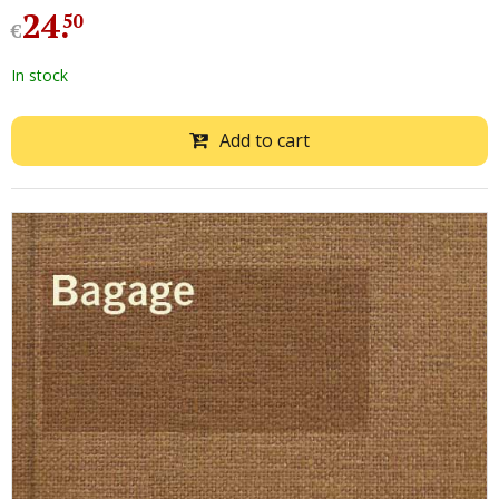
24
.
50
€
In stock
Add to cart