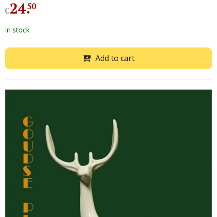
24
.
50
€
In stock
Add to cart