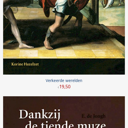
Verkeerde werelden
19
,
50
€