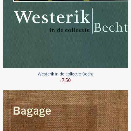
Westerik in de collectie Becht
7
,
50
€