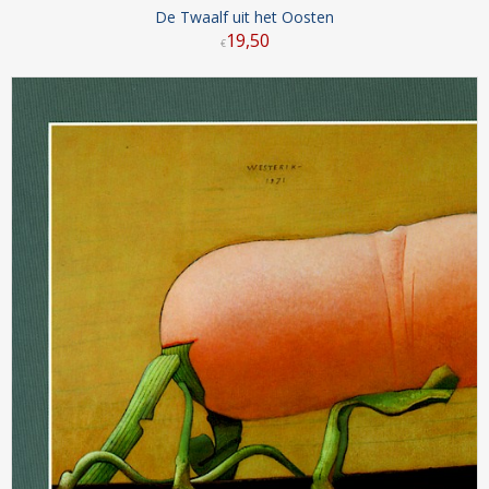
De Twaalf uit het Oosten
19
,
50
€