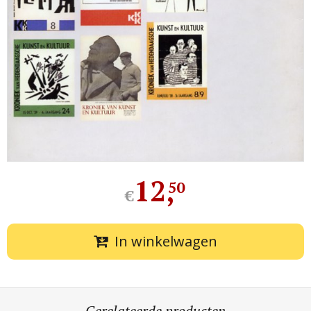
12
,
50
€
In winkelwagen
Gerelateerde producten