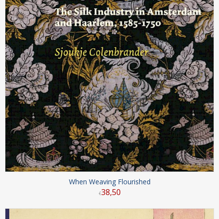
When Weaving Flourished
38
,
50
€