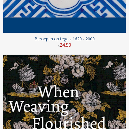
Beroepen op tegels 1620 - 2000
24
,
50
€