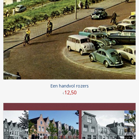
Een handvol rozers
12
,
50
€