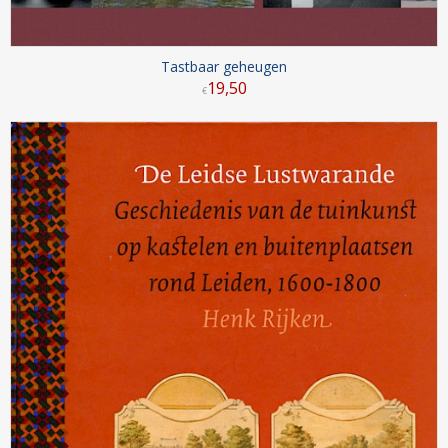
Tastbaar geheugen
19
,
50
€