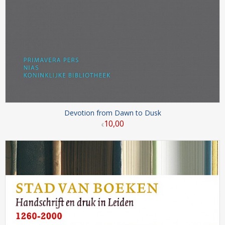
Devotion from Dawn to Dusk
10
,
00
€