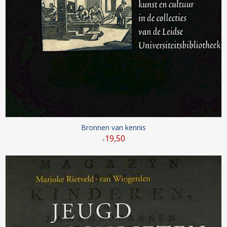
Bronnen van kennis
19
,
50
€