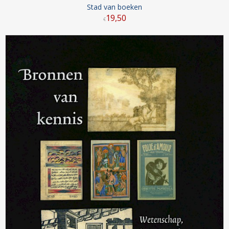
Stad van boeken
19
,
50
€