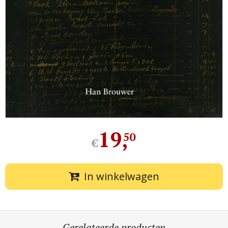
19
,
50
€
In winkelwagen
Gerelateerde producten