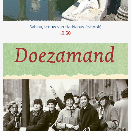
Sabina, vrouw van Hadrianus (e-book)
9
,
50
€