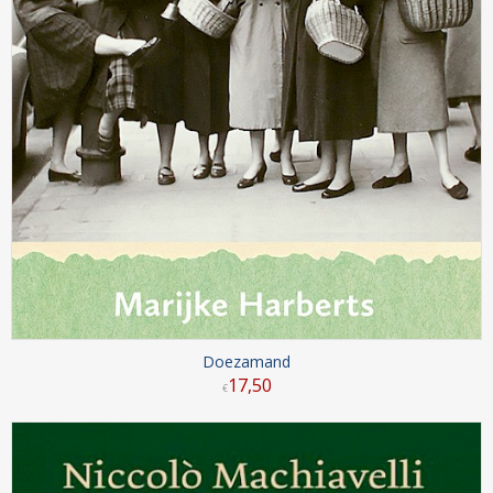
Doezamand
17
,
50
€