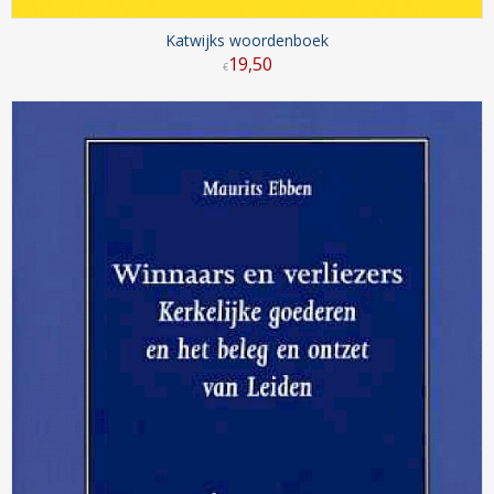
Katwijks woordenboek
19
,
50
€