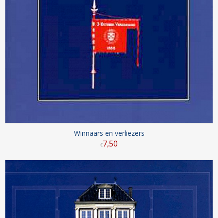
Winnaars en verliezers
7
,
50
€