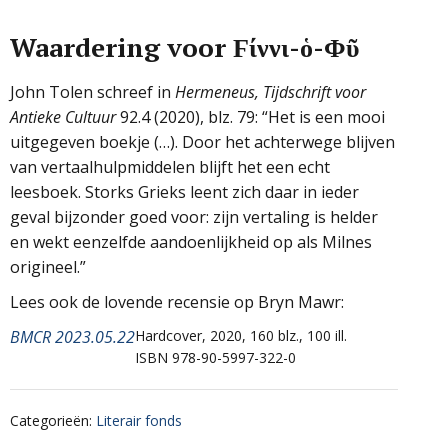
Waardering voor Ϝίννι-ὁ-Φῦ
John Tolen schreef in
Hermeneus, Tijdschrift voor
Antieke Cultuur
92.4 (2020), blz. 79: “Het is een mooi
uitgegeven boekje (…). Door het achterwege blijven
van vertaalhulpmiddelen blijft het een echt
leesboek. Storks Grieks leent zich daar in ieder
geval bijzonder goed voor: zijn vertaling is helder
en wekt eenzelfde aandoenlijkheid op als Milnes
origineel.”
Lees ook de lovende recensie op Bryn Mawr:
BMCR 2023.05.22
Hardcover, 2020, 160 blz., 100 ill.
ISBN 978-90-5997-322-0
Categorieën
:
Literair fonds