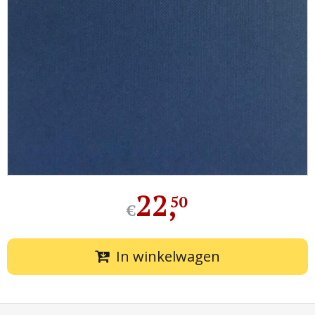
22
,
50
€
In winkelwagen