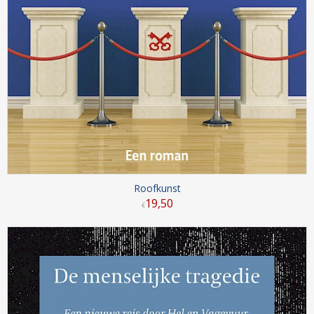
Roofkunst
19
,
50
€