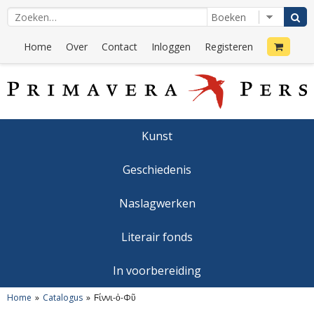
Home
Over
Contact
Inloggen
Registeren
Kunst
Geschiedenis
Naslagwerken
Literair fonds
In voorbereiding
Home
Catalogus
Ϝίννι-ὁ-Φῦ