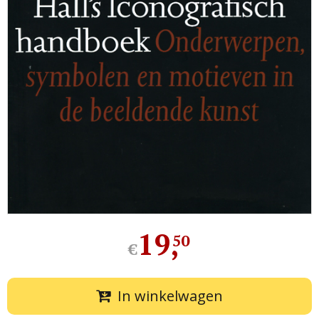
19
,
50
€
In winkelwagen