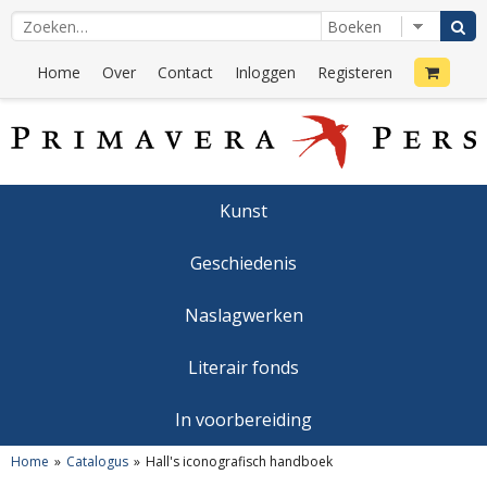
Home
Over
Contact
Inloggen
Registeren
Kunst
Geschiedenis
Naslagwerken
Literair fonds
In voorbereiding
Home
Catalogus
Hall's iconografisch handboek