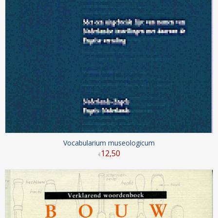
Vocabularium museologicum
12
,
50
€