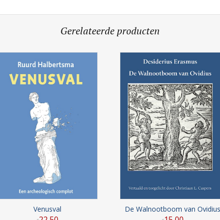
Gerelateerde producten
Venusval
De Walnootboom van Ovidiu
22
,
50
15
,
00