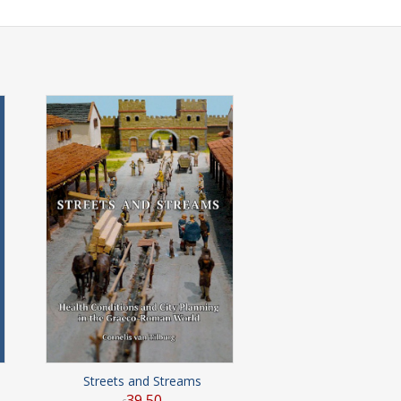
s
Streets and Streams
39
,
50