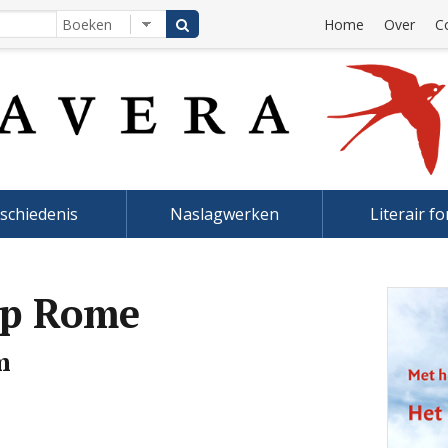
Home
Over
C
schiedenis
Naslagwerken
Literair f
op Rome
m