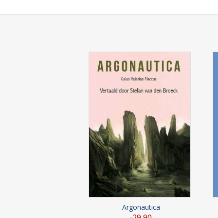
Argonautica
29
,
90