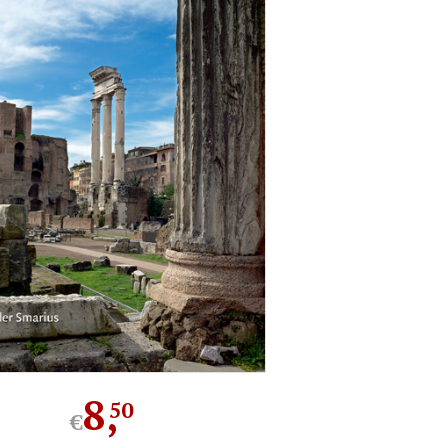
8
,
50
€