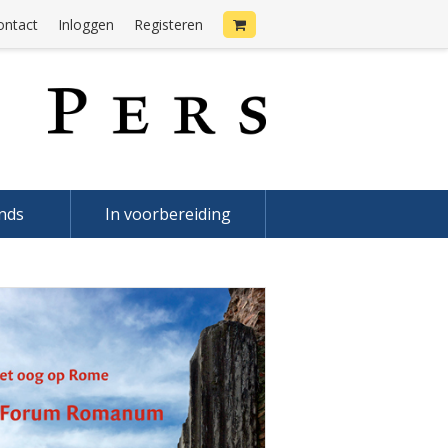
ontact
Inloggen
Registeren
onds
In voorbereiding