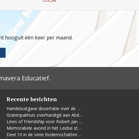
€
jnt hooguit één keer per maand.
mavera Educatief
.
Recente berichten
Handelsuitgave dissertatie over de Leidse vrouwenbeweging
Gratenpakhuis overhandigd aan Abdelhaq Jermoumi
Lines of Friendship voor Robert-Jan te Rijdt
Memorabele avond in het Leidse stadhuis
Deel 10 in de serie Bodemschatten en Bouwgeheimen verschenen