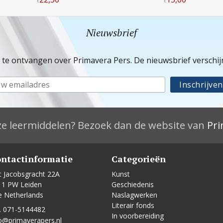
€
€
Nieuwsbrief
e te ontvangen over Primavera Pers. De nieuwsbrief verschi
e leermiddelen? Bezoek dan de website van
Pri
ntactinformatie
Categorieën
t Jacobsgracht 22A
Kunst
11 PW Leiden
Geschiedenis
e Netherlands
Naslagwerken
Literair fonds
. 071-5144482
In voorbereiding
o@primaverapers.nl