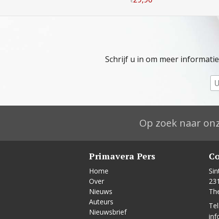
€
Schrijf u in om meer informati
Op zoek naar onz
Primavera Pers
Co
Home
Sin
Over
23
Nieuws
Th
Auteurs
Tel
Nieuwsbrief
inf