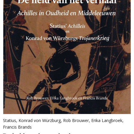
Statius
,
Konrad von Würzburg
,
Rob Brouwer
,
Erika Langbroek
,
Francis Brands