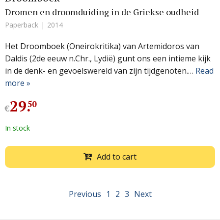
Dromen en droomduiding in de Griekse oudheid
Paperback
2014
Het Droomboek (Oneirokritika) van Artemidoros van
Daldis (2de eeuw n.Chr., Lydië) gunt ons een intieme kijk
in de denk- en gevoelswereld van zijn tijdgenoten.…
Read
more »
29
.
50
€
In stock
Add to cart
Previous
1
2
3
Next