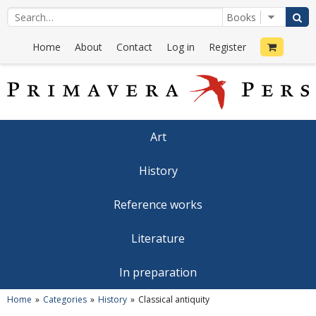
Home
About
Contact
Log in
Register
Art
History
Reference works
Literature
In preparation
Home
Categories
History
Classical antiquity