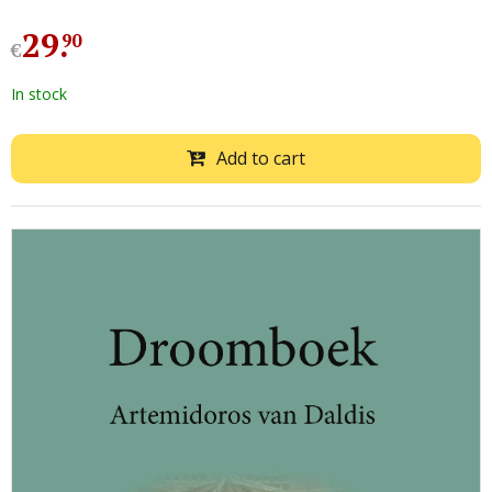
29
.
90
€
In stock
Add to cart