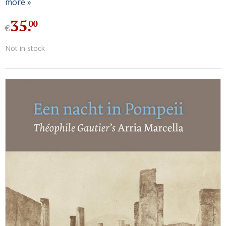
more »
35
.
00
€
Not in stock