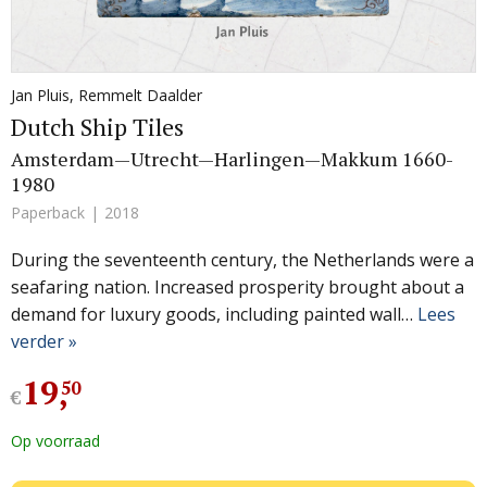
Jan Pluis
,
Remmelt Daalder
Dutch Ship Tiles
Amsterdam—Utrecht—Harlingen—Makkum 1660-
1980
Paperback
2018
During the seventeenth century, the Netherlands were a
seafaring nation. Increased prosperity brought about a
demand for luxury goods, including painted wall…
Lees
verder »
19
,
50
€
Op voorraad