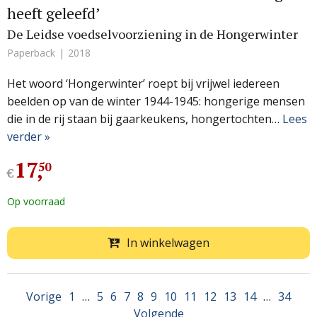
heeft geleefd’
De Leidse voedselvoorziening in de Hongerwinter
Paperback
2018
Het woord ‘Hongerwinter’ roept bij vrijwel iedereen
beelden op van de winter 1944-1945: hongerige mensen
die in de rij staan bij gaarkeukens, hongertochten…
Lees
verder »
17
,
50
€
Op voorraad
In winkelwagen
Vorige
1
…
5
6
7
8
9
10
11
12
13
14
…
34
Volgende