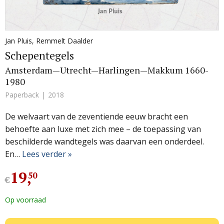
Jan Pluis
,
Remmelt Daalder
Schepentegels
Amsterdam—Utrecht—Harlingen—Makkum 1660-
1980
Paperback
2018
De welvaart van de zeventiende eeuw bracht een
behoefte aan luxe met zich mee – de toepassing van
beschilderde wandtegels was daarvan een onderdeel.
En…
Lees verder »
19
,
50
€
Op voorraad